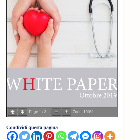
Page
1
/
3
Zoom
100%
Condividi questa pagina