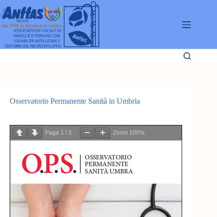
Salta
al
contenuto
Osservatorio Permanente Sanità in Umbria
Page
1
/
3
Zoom
100%